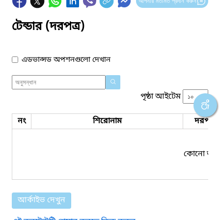
আপনার মতামত প্রদান করুন
টেন্ডার (দরপত্র)
এডভান্সড অপশনগুলো দেখান
পৃষ্ঠা আইটেম
নং
শিরোনাম
দরপত্র 
কোনো তথ্য
আর্কাইভ দেখুন