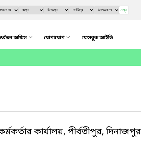
দেখুন
র্ধ্বতন অফিস
যোগাযোগ
ফেসবুক আইডি
কর্তার কার্যালয়, পীর্বতীপুর, দিনাজপুর