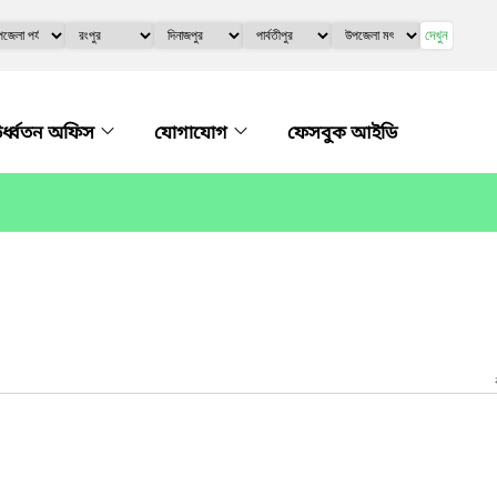
দেখুন
র্ধ্বতন অফিস
যোগাযোগ
ফেসবুক আইডি