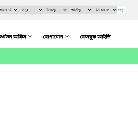
দেখুন
র্ধ্বতন অফিস
যোগাযোগ
ফেসবুক আইডি